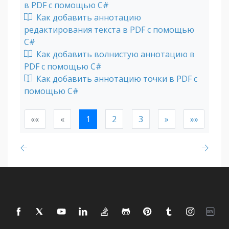
в PDF с помощью C#
Как добавить аннотацию
редактирования текста в PDF с помощью
C#
Как добавить волнистую аннотацию в
PDF с помощью C#
Как добавить аннотацию точки в PDF с
помощью C#
««
«
1
2
3
»
»»