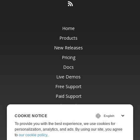
Home
Products
New Releases
Pricing
Docs
Live Demos
Free Support
Paid Support
Paid Consulting
Blog
COOKIE NOTICE
To provide you with the best experience, we use cookies for
Websites
personalization, analytics, and ads. By using our site, you agree
About
to
our cookie policy
.