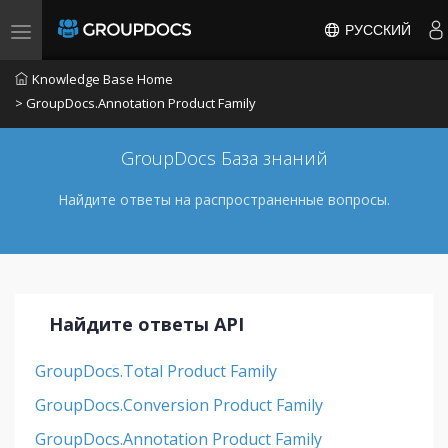
РУССКИЙ
Toggle navigation
Knowledge Base Home
> GroupDocs.Annotation Product Family
GroupDocs База знаний
Найдите ответы на распространенные вопросы.
Найдите ответы API
GroupDocs.Total Product Family
GroupDocs.Conversion Product Family
GroupDocs.Annotation Product Family