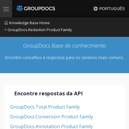
PORTUGUÊS
Toggle navigation
Knowledge Base Home
> GroupDocs.Redaction Product Family
GroupDocs Base de conhecimento
Encontre conselhos e respostas para os cenários mais comuns.
Encontre respostas da API
GroupDocs.Total Product Family
GroupDocs.Conversion Product Family
GroupDocs.Annotation Product Family