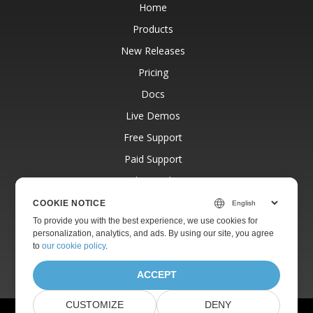
Home
Products
New Releases
Pricing
Docs
Live Demos
Free Support
Paid Support
Paid Consulting
Blog
COOKIE NOTICE
To provide you with the best experience, we use cookies for
Websites
personalization, analytics, and ads. By using our site, you agree
About
to
our cookie policy
.
ACCEPT
CUSTOMIZE
DENY