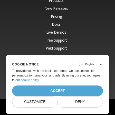
Products
New Releases
Pricing
Docs
Live Demos
Free Support
Paid Support
Paid Consulting
Blog
COOKIE NOTICE
To provide you with the best experience, we use cookies for
Websites
personalization, analytics, and ads. By using our site, you agree
About
to
our cookie policy
.
ACCEPT
CUSTOMIZE
DENY
© Aspose Pty Ltd 2001-2026. All Rights Reserved.
Privacy Policy
Terms of use
Contact